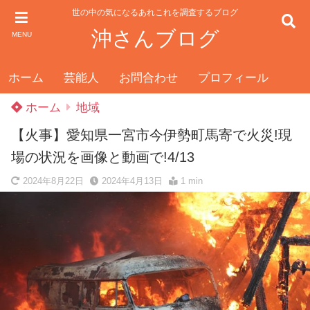
世の中の気になるあれこれを調査するブログ
沖さんブログ
MENU
ホーム
芸能人
お問合わせ
プロフィール
ホーム
地域
【火事】愛知県一宮市今伊勢町馬寄で火災!現
場の状況を画像と動画で!4/13
2024年8月22日
2024年4月13日
1 min