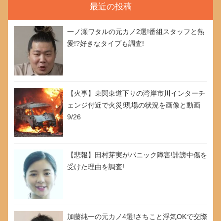
最近の投稿
一ノ瀬ワタルの元カノ2選!番組スタッフと熱
愛!?好きなタイプも調査!
【火事】東関東道下りの湾岸市川インターチ
ェンジ付近で火災!現場の状況を画像と動画
9/26
【悲報】田村芽実がパニック障害!誹謗中傷を
受けた理由を調査!
加藤純一の元カノ4選!さちこと浮気OKで交際