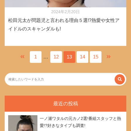
2024年2月20日
松田元太が問題児と言われる理由５選!?熱愛や女性ア
イドルのスキャンダルも!
1
…
12
13
14
15
最近の投稿
一ノ瀬ワタルの元カノ2選!番組スタッフと熱
愛!?好きなタイプも調査!