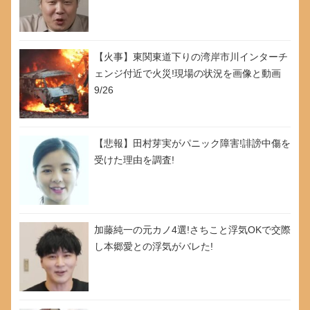
【火事】東関東道下りの湾岸市川インターチ
ェンジ付近で火災!現場の状況を画像と動画
9/26
【悲報】田村芽実がパニック障害!誹謗中傷を
受けた理由を調査!
加藤純一の元カノ4選!さちこと浮気OKで交際
し本郷愛との浮気がバレた!