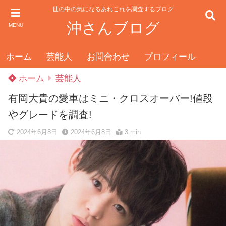
世の中の気になるあれこれを調査するブログ
沖さんブログ
MENU
ホーム
芸能人
お問合わせ
プロフィール
ホーム
芸能人
有岡大貴の愛車はミニ・クロスオーバー!値段
やグレードを調査!
2024年6月8日
2024年6月8日
3 min