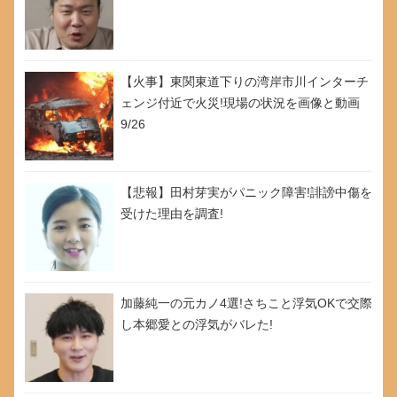
【火事】東関東道下りの湾岸市川インターチ
ェンジ付近で火災!現場の状況を画像と動画
9/26
【悲報】田村芽実がパニック障害!誹謗中傷を
受けた理由を調査!
加藤純一の元カノ4選!さちこと浮気OKで交際
し本郷愛との浮気がバレた!