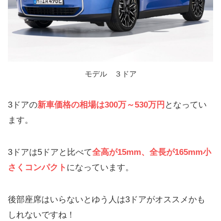
モデル ３ドア
3ドアの
新車価格の相場は300万～530万円
となってい
ます。
3ドアは5ドアと比べて
全高が15mm、全長が165mm
小
さくコンパクト
になっています。
後部座席はいらないとゆう人は3ドアがオススメかも
しれないですね！