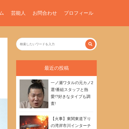
ム
芸能人
お問合わせ
プロフィール
最近の投稿
一ノ瀬ワタルの元カノ2
選!番組スタッフと熱
愛!?好きなタイプも調
査!
【火事】東関東道下り
の湾岸市川インターチ