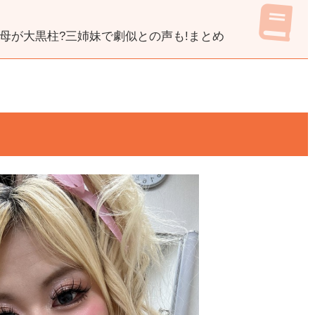
職で母が大黒柱?三姉妹で劇似との声も!まとめ