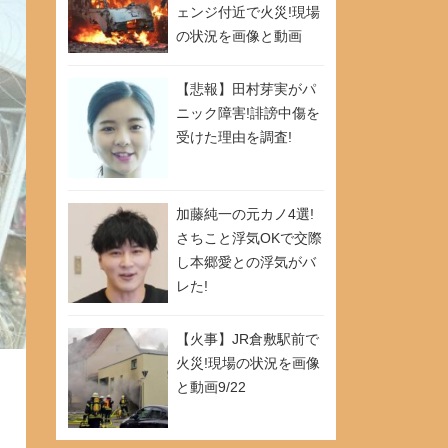
ェンジ付近で火災!現場
の状況を画像と動画
9/26
【悲報】田村芽実がパ
ニック障害!誹謗中傷を
受けた理由を調査!
加藤純一の元カノ4選!
さちこと浮気OKで交際
し本郷愛との浮気がバ
レた!
【火事】JR倉敷駅前で
火災!現場の状況を画像
と動画9/22