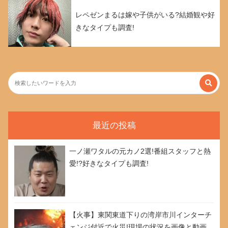
レペゼンまるは嫁や子供がいる?結婚観や好
きなタイプも調査!
最近の投稿
一ノ瀬ワタルの元カノ2選!番組スタッフと熱
愛!?好きなタイプも調査!
【火事】東関東道下りの湾岸市川インターチ
ェンジ付近で火災!現場の状況を画像と動画