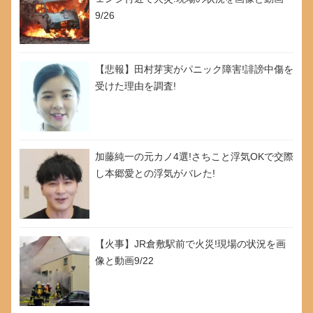
9/26
【悲報】田村芽実がパニック障害!誹謗中傷を
受けた理由を調査!
加藤純一の元カノ4選!さちこと浮気OKで交際
し本郷愛との浮気がバレた!
【火事】JR倉敷駅前で火災!現場の状況を画
像と動画9/22