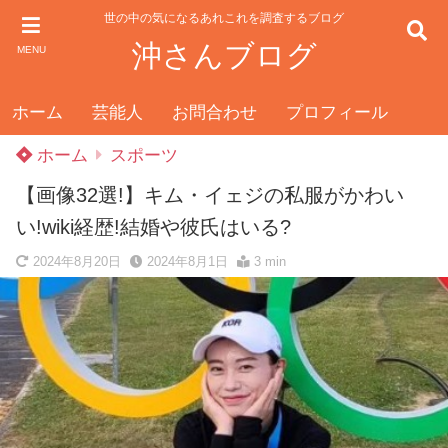
世の中の気になるあれこれを調査するブログ
沖さんブログ
MENU
ホーム
芸能人
お問合わせ
プロフィール
ホーム
スポーツ
【画像32選!】キム・イェジの私服がかわい
い!wiki経歴!結婚や彼氏はいる?
2024年8月20日
2024年8月1日
3 min