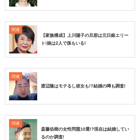
関連
【家族構成】上川陽子の旦那は元日銀エリー
ト!娘は2人で孫もいる!
関連
渡辺隆はモテるし彼女も!?結婚の噂も調査!
関連
斎藤佑樹の女性問題10選!?現在は結婚してい
るのか調査!