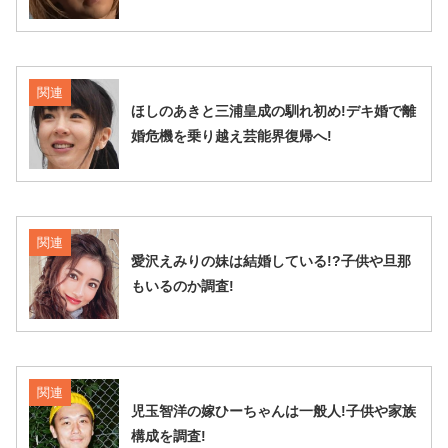
関連
ほしのあきと三浦皇成の馴れ初め!デキ婚で離
婚危機を乗り越え芸能界復帰へ!
関連
愛沢えみりの妹は結婚している!?子供や旦那
もいるのか調査!
関連
児玉智洋の嫁ひーちゃんは一般人!子供や家族
構成を調査!