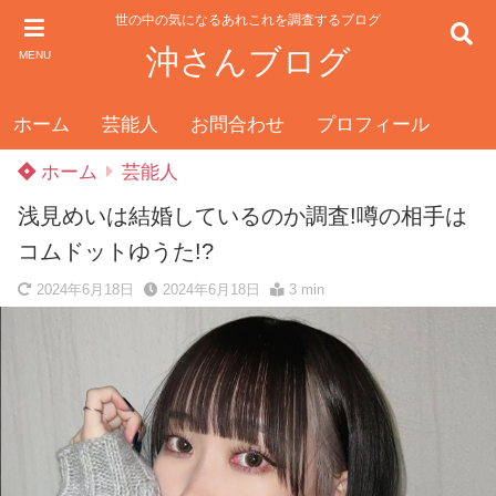
世の中の気になるあれこれを調査するブログ
沖さんブログ
MENU
ホーム
芸能人
お問合わせ
プロフィール
ホーム
芸能人
浅見めいは結婚しているのか調査!噂の相手は
コムドットゆうた!?
2024年6月18日
2024年6月18日
3 min