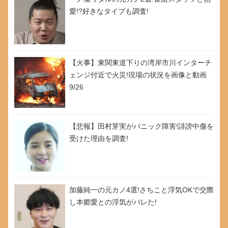
愛!?好きなタイプも調査!
【火事】東関東道下りの湾岸市川インターチ
ェンジ付近で火災!現場の状況を画像と動画
9/26
【悲報】田村芽実がパニック障害!誹謗中傷を
受けた理由を調査!
加藤純一の元カノ4選!さちこと浮気OKで交際
し本郷愛との浮気がバレた!