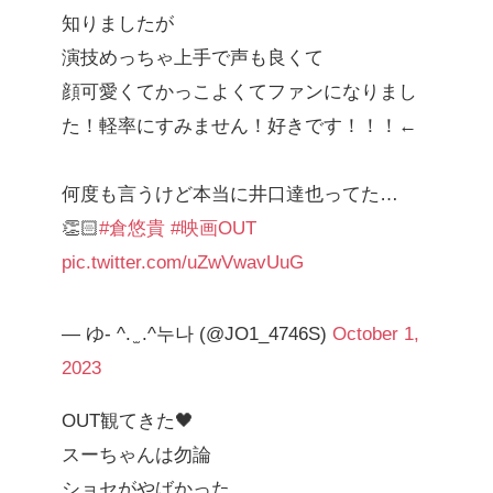
知りましたが
演技めっちゃ上手で声も良くて
顔可愛くてかっこよくてファンになりまし
た！軽率にすみません！好きです！！！←
何度も言うけど本当に井口達也ってた…
👏🏻
#倉悠貴
#映画OUT
pic.twitter.com/uZwVwavUuG
— ゆ- ^. ̫ .^누나 (@JO1_4746S)
October 1,
2023
OUT観てきた🖤
スーちゃんは勿論
ショセがやばかった