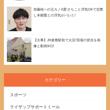
加藤純一の元カノ4選!さちこと浮気OKで交際
し本郷愛との浮気がバレた!
【火事】JR倉敷駅前で火災!現場の状況を画
像と動画9/22
カテゴリー
スポーツ
ライザップサポートミール