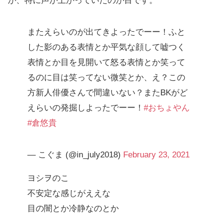
が、特に声が上がっていたのが目です。
またえらいのが出てきよったでーー！ふと
した影のある表情とか平気な顔して嘘つく
表情とか目を見開いて怒る表情とか笑って
るのに目は笑ってない微笑とか、え？この
方新人俳優さんで間違いない？またBKがど
えらいの発掘しよったでーー！
#おちょやん
#倉悠貴
— こぐま (@in_july2018)
February 23, 2021
ヨシヲのこ
不安定な感じがええな
目の闇とか冷静なのとか