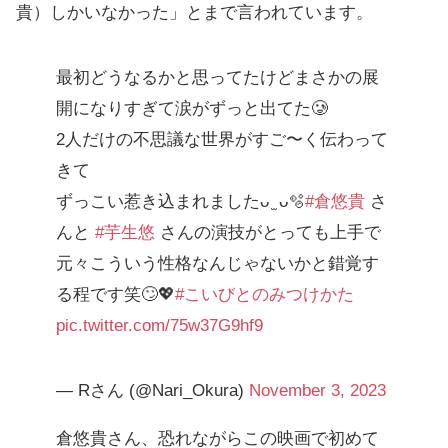
貴）しかいなかった」とまで言われています。
最初どうなるかと思ってたけどまさかの展
開になりすぎて涙がずっと出てた🥲
2人だけの不思議な世界がすご〜く伝わって
きて
ずっこい惹き込まれましたᴗ ̫ ᴗ🫧
#倉悠貴
さ
んと
#芋生悠
さんの演技がとっても上手で
元々こういう性格なんじゃないかと錯覚す
る程です笑🙄💖
#こいびとのみつけかた
pic.twitter.com/75w37G9hf9
— Rさん (@Nari_Okura)
November 3, 2023
倉悠貴さん、恐れながらこの映画で初めて