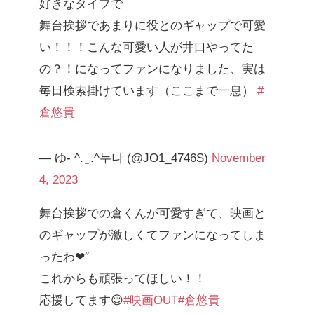
好きなタイプで
舞台挨拶であまりに役とのギャップで可愛
い！！！こんな可愛い人が井口やってた
の？！になってファンになりました、実は
毎日検索掛けています（ここまで一息）
#
倉悠貴
— ゆ- ^. ̫ .^누나 (@JO1_4746S)
November
4, 2023
舞台挨拶での倉くんが可愛すぎて、映画と
のギャップが激しくてファンになってしま
ったわ❤︎″
これからも頑張ってほしい！！
応援してます😌
#映画OUT
#倉悠貴