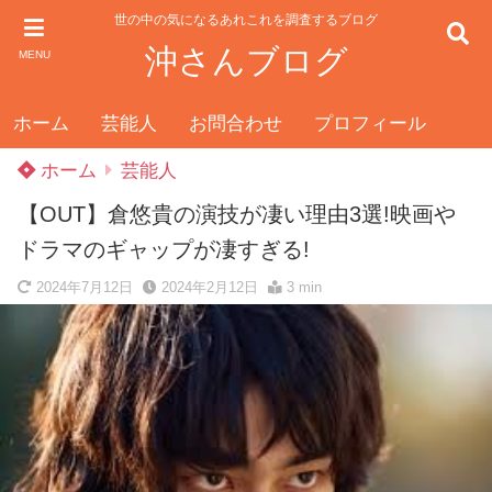
世の中の気になるあれこれを調査するブログ
沖さんブログ
MENU
ホーム
芸能人
お問合わせ
プロフィール
ホーム
芸能人
【OUT】倉悠貴の演技が凄い理由3選!映画や
ドラマのギャップが凄すぎる!
2024年7月12日
2024年2月12日
3 min