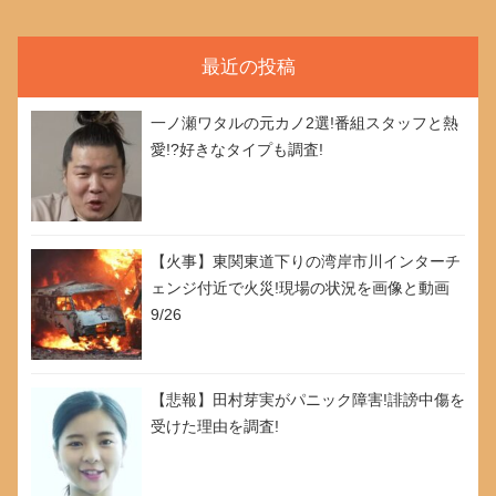
最近の投稿
一ノ瀬ワタルの元カノ2選!番組スタッフと熱
愛!?好きなタイプも調査!
【火事】東関東道下りの湾岸市川インターチ
ェンジ付近で火災!現場の状況を画像と動画
9/26
【悲報】田村芽実がパニック障害!誹謗中傷を
受けた理由を調査!