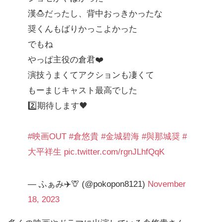
漢🍮だったし、背中おっきかったな
奨くんもばりかっこよかった
でもね
やっぱ主役の倉君❤️
演技うまくてアクションも凄くて
もーまじキャスト最高でした
2️⃣期待します🖤
#映画OUT
#倉悠貴
#金城碧海
#與那城奨
#
大平祥生
pic.twitter.com/rgnJLhfQqK
— ふぁみ✈️🦒 (@pokopon8121)
November
18, 2023