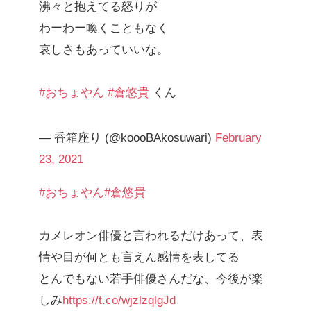
沸々と抱えてる怒りが
わーわー喚くこともなく
哀しさもあっていいな。
#おちょやん
#倉悠貴
くん
— 香箱座り (@koooBAkosuwari)
February
23, 2021
#おちょやん
#倉悠貴
カメレオン俳優と言われるだけあって、表
情や目が何とも言えん感情を表してる
とんでもない若手俳優さんだな、今後が楽
しみ
https://t.co/wjzlzqlgJd