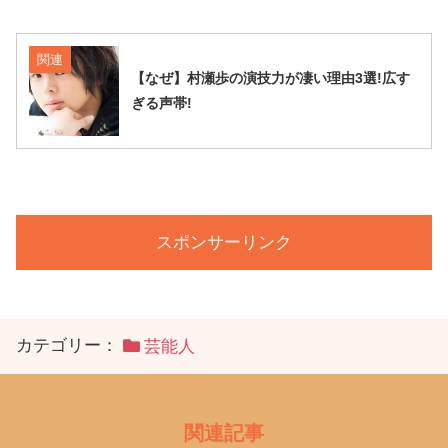
関連
【なぜ】村瀬歩の演技力が凄い理由3選!広す
ぎる声帯!
スポンサーリンク
カテゴリー：
芸能人
関連記事