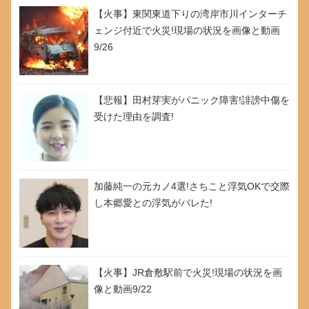
【火事】東関東道下りの湾岸市川インターチ
ェンジ付近で火災!現場の状況を画像と動画
9/26
【悲報】田村芽実がパニック障害!誹謗中傷を
受けた理由を調査!
加藤純一の元カノ4選!さちこと浮気OKで交際
し本郷愛との浮気がバレた!
【火事】JR倉敷駅前で火災!現場の状況を画
像と動画9/22