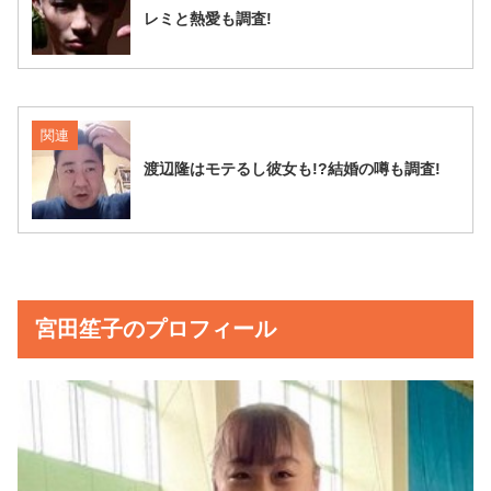
レミと熱愛も調査!
関連
渡辺隆はモテるし彼女も!?結婚の噂も調査!
宮田笙子のプロフィール