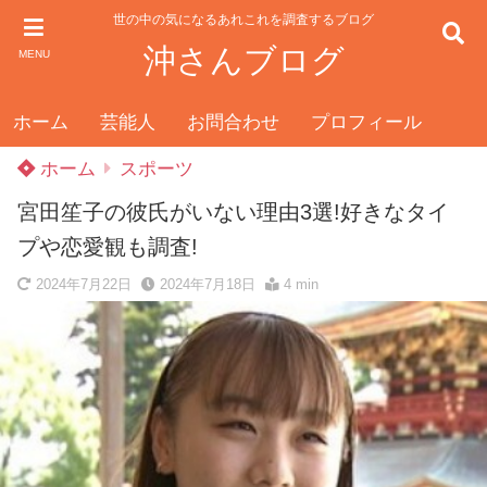
世の中の気になるあれこれを調査するブログ
沖さんブログ
MENU
ホーム
芸能人
お問合わせ
プロフィール
ホーム
スポーツ
宮田笙子の彼氏がいない理由3選!好きなタイ
プや恋愛観も調査!
2024年7月22日
2024年7月18日
4 min