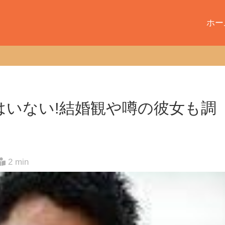
ホー
はいない!結婚観や噂の彼女も調
2 min