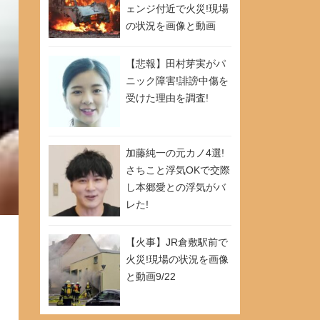
ェンジ付近で火災!現場
の状況を画像と動画
9/26
【悲報】田村芽実がパ
ニック障害!誹謗中傷を
受けた理由を調査!
加藤純一の元カノ4選!
さちこと浮気OKで交際
し本郷愛との浮気がバ
レた!
【火事】JR倉敷駅前で
火災!現場の状況を画像
と動画9/22