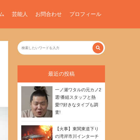
ム
芸能人
お問合わせ
プロフィール
最近の投稿
一ノ瀬ワタルの元カノ2
選!番組スタッフと熱
愛!?好きなタイプも調
査!
【火事】東関東道下り
の湾岸市川インターチ