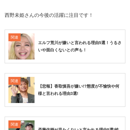
西野未姫さんの今後の活躍に注目です！
関連
エルフ荒川が嫌いと言われる理由5選！うるさ
いや面白くないとの声も！
関連
【悲報】香取慎吾が嫌い!?態度が不愉快や何
様と言われる理由3選!
関連
斎藤佑樹が見たくないと言われる理由5選!性