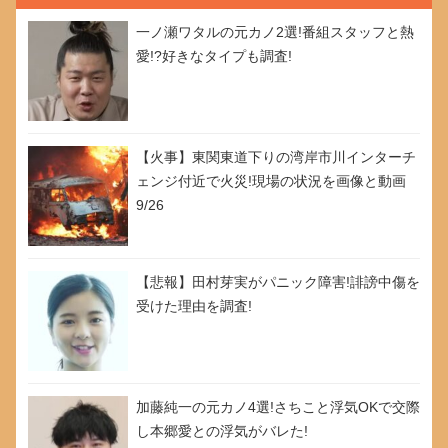
一ノ瀬ワタルの元カノ2選!番組スタッフと熱
愛!?好きなタイプも調査!
【火事】東関東道下りの湾岸市川インターチ
ェンジ付近で火災!現場の状況を画像と動画
9/26
【悲報】田村芽実がパニック障害!誹謗中傷を
受けた理由を調査!
加藤純一の元カノ4選!さちこと浮気OKで交際
し本郷愛との浮気がバレた!