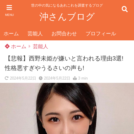
世の中の気になるあれこれを調査するブログ
沖さんブログ
MENU
ホーム
芸能人
お問合わせ
プロフィール
ホーム
芸能人
【悲報】西野未姫が嫌いと言われる理由3選!
性格悪すぎやうるさいの声も!
2024年5月22日
2024年5月22日
3 min