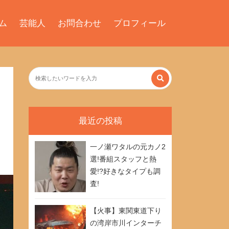
ム
芸能人
お問合わせ
プロフィール
最近の投稿
一ノ瀬ワタルの元カノ2
選!番組スタッフと熱
愛!?好きなタイプも調
査!
【火事】東関東道下り
の湾岸市川インターチ