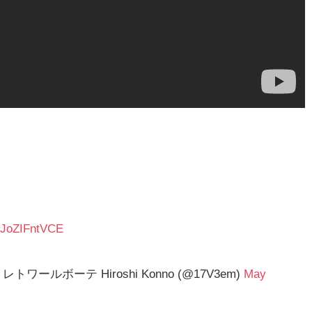
o/JoZIFntVCE
ワールボーテ Hiroshi Konno (@17V3em)
May