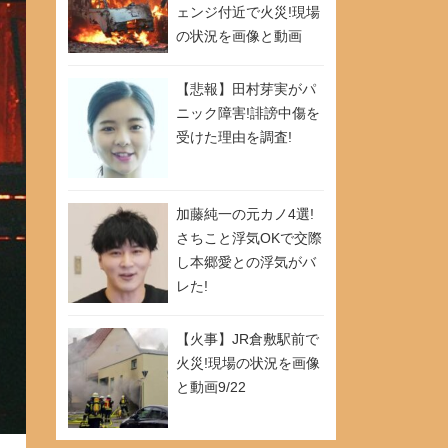
ェンジ付近で火災!現場
の状況を画像と動画
9/26
【悲報】田村芽実がパ
ニック障害!誹謗中傷を
受けた理由を調査!
加藤純一の元カノ4選!
さちこと浮気OKで交際
し本郷愛との浮気がバ
レた!
【火事】JR倉敷駅前で
火災!現場の状況を画像
と動画9/22